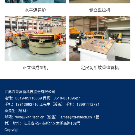
水平连铸炉
倒立盘拉机
正立盘成型机
定尺切断蚊香盘管机
江苏兴荣高新科技股份有限公司
电话：0519-85110669 传真：0519-85109627
手机：13813692716 王先生（设备） 手机：13961112781
季先生（管材）
邮箱：wyb@xr-hitech.cn（设备） james@xr-hitech.cn（管
材） 地址：江苏省常州市新北区太湖西路108号
Copyright